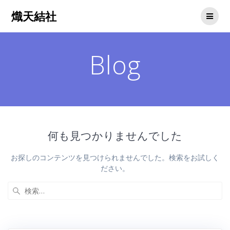
コ
熾天結社
ン
テ
ン
ツ
Blog
へ
ス
キ
ッ
プ
何も見つかりませんでした
お探しのコンテンツを見つけられませんでした。検索をお試しく
ださい。
検
索: